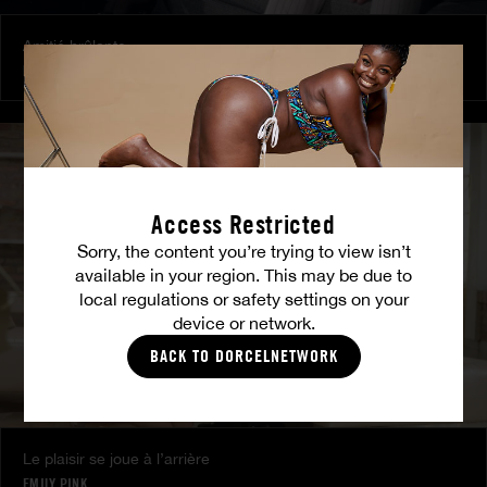
Amitié brûlante
MILENA RAY
|
MATTY MILA PEREZ
Access Restricted
Sorry, the content you’re trying to view isn’t
available in your region. This may be due to
local regulations or safety settings on your
device or network.
BACK TO DORCELNETWORK
Le plaisir se joue à l’arrière
EMILY PINK