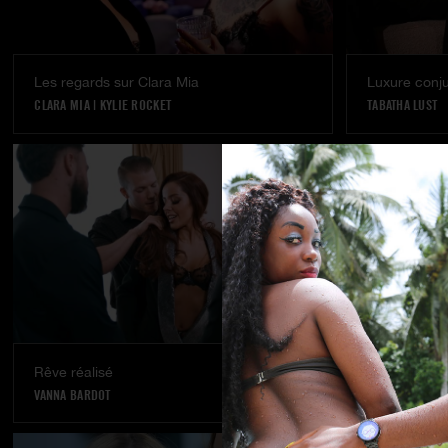
Les regards sur Clara Mia
Luxure conj
CLARA MIA
|
KYLIE ROCKET
TABATHA LUST
Rêve réalisé
Nouveau cha
VANNA BARDOT
NICOLE KITT
|
V