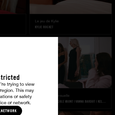
Le jeu de Kylie
KYLIE ROCKET
tricted
’re trying to view
r region. This may
Exploration sensuelle
ations or safety
OCTAVIA RED
|
NICOLE VAUNT
|
VANNA BARDOT
|
KELSEY KANE
ice or network.
LNETWORK