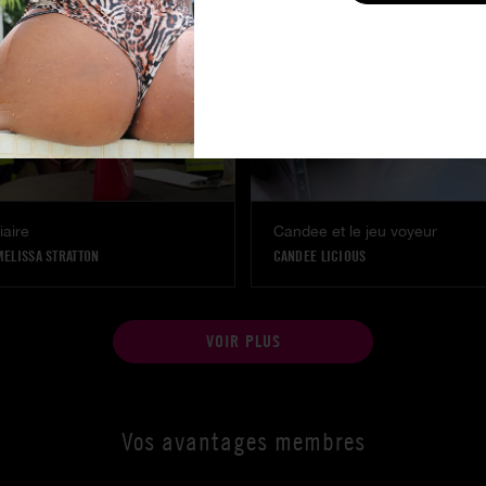
iaire
Candee et le jeu voyeur
MELISSA STRATTON
CANDEE LICIOUS
VOIR PLUS
Vos avantages membres