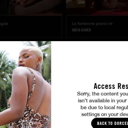
ugale
Le fantasme prend vie
ANITA ROVER
Access Res
Sorry, the content you
isn’t available in you
pitre
Désirs assumés
be due to local regul
ANNA BARDOT
KHLOE KAPRI
|
ADDISON VODKA
settings on your dev
BACK TO DORCE