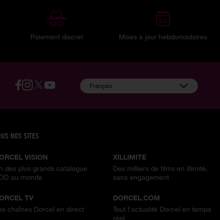
Paiement discret
Mises à jour hebdomadaires
:
Français
OUS NOS SITES
ORCEL VISION
XILLIMITE
n des plus grands catalogue
Des milliers de films en illimité,
OD au monde
sans engagement
ORCEL TV
DORCEL.COM
es chaînes Dorcel en direct
Tout l'actualité Dorcel en temps
réel