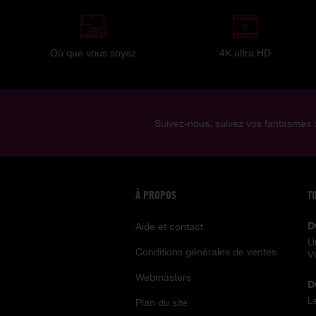
Où que vous soyez
4K ultra HD
Suivez-nous, suivez vos fantasmes 
À PROPOS
T
D
Aide et contact
U
Conditions générales de ventes
V
Webmasters
D
L
Plan du site