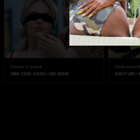
Extase à quatre
Visite incend
ANNA CLAIRE CLOUDS
|
JADE JADORE
ASHLEY LANE
|