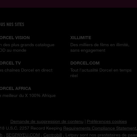
OUS NOS SITES
ORCEL VISION
XILLIMITE
n des plus grands catalogue
Des milliers de films en illimité,
OD au monde
sans engagement
ORCEL TV
DORCEL.COM
es chaînes Dorcel en direct
Tout l'actualité Dorcel en temps
réel
ORCEL AFRICA
e meilleur du X 100% Afrique
Demande de suppression de contenu
|
Préférences cookies
18 U.S.C. 2257 Record Keeping
Requirements Compliance Statement
h
,
SEGPAYEU.COM
,
Centrobill
, Letpay sont nos prestataires de pai