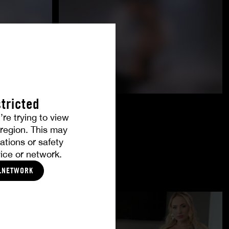
tricted
’re trying to view
r region. This may
ations or safety
ice or network.
LNETWORK