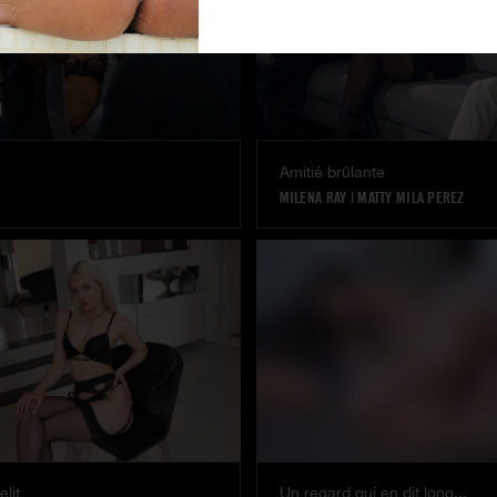
Amitié brûlante
MILENA RAY
|
MATTY MILA PEREZ
elit
Un regard qui en dit long...