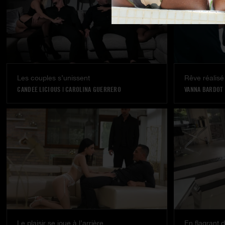
Les couples s’unissent
Rêve réalisé
CANDEE LICIOUS
|
CAROLINA GUERRERO
VANNA BARDOT
Le plaisir se joue à l’arrière
En flagrant d