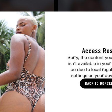
Access Res
Sorry, the content you
TOUTES LES PHOTOS
isn’t available in you
be due to local regul
settings on your dev
VOUS ALLEZ AIMER
BACK TO DORCE