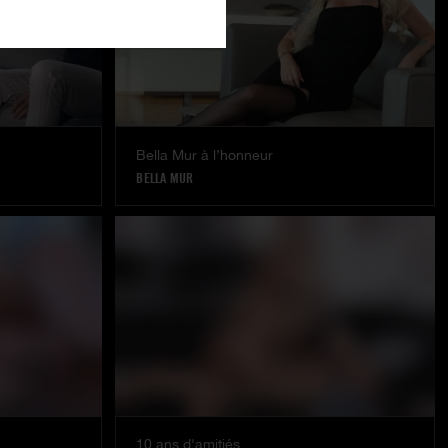
Bella Mur à l’honneur
BELLA MUR
10 ans d'amitiés