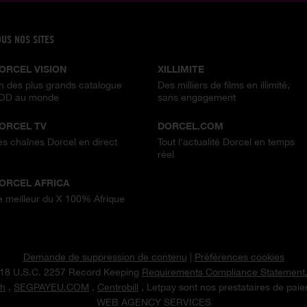
OUS NOS SITES
ORCEL VISION
XILLIMITE
n des plus grands catalogue
Des milliers de films en illimité,
OD au monde
sans engagement
ORCEL TV
DORCEL.COM
es chaînes Dorcel en direct
Tout l'actualité Dorcel en temps
réel
ORCEL AFRICA
e meilleur du X 100% Afrique
Demande de suppression de contenu
|
Préférences cookies
18 U.S.C. 2257 Record Keeping
Requirements Compliance Statement
h
,
SEGPAYEU.COM
,
Centrobill
, Letpay sont nos prestataires de pai
WEB AGENCY SERVICES