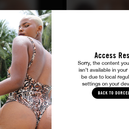
Access Res
Sorry, the content you
TOUTES LES PHOTOS
isn’t available in you
be due to local regul
VOUS ALLEZ AIMER
settings on your dev
BACK TO DORCE