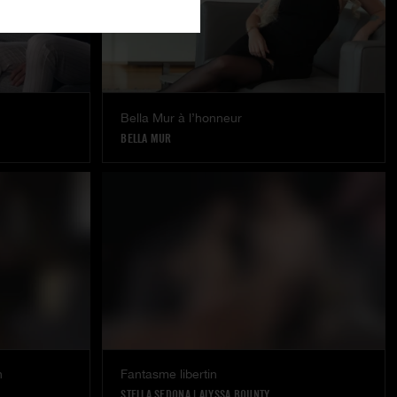
Bella Mur à l’honneur
BELLA MUR
n
Fantasme libertin
STELLA SEDONA
|
ALYSSA BOUNTY