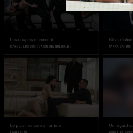
Les couples s’unissent
Rêve réalisé
CANDEE LICIOUS
|
CAROLINA GUERRERO
VANNA BARDOT
Le plaisir se joue à l’arrière
Un regard qui
EMILY PINK
ANGELIKA GRAY