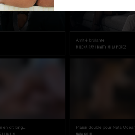
Amitié brûlante
MILENA RAY
|
MATTY MILA PEREZ
 en dit long...
Plaisir double pour Nata Ocea
S
|
LIA LIN
NATA GOLD