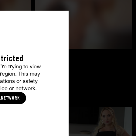
tricted
’re trying to view
r region. This may
ations or safety
ice or network.
LNETWORK