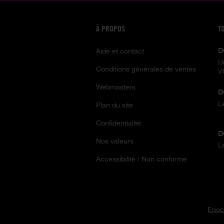
À PROPOS
T
D
Aide et contact
U
Conditions générales de ventes
V
Webmasters
D
L
Plan du site
Confidentialité
D
Nos valeurs
L
Accessibilité : Non conforme
Epoc