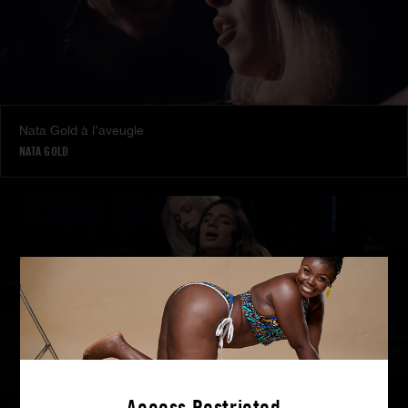
Nata Gold à l’aveugle
NATA GOLD
Access Restricted