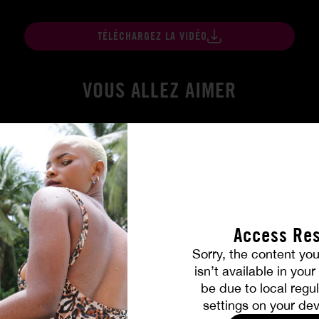
TÉLÉCHARGEZ LA VIDÉO
VOUS ALLEZ AIMER
Access Res
Sorry, the content you
isn’t available in you
be due to local regul
Amitié brûlante
settings on your dev
MILENA RAY
|
MATTY MILA PEREZ