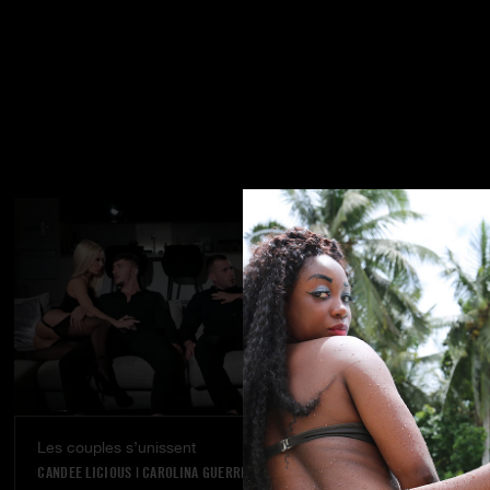
Les couples s’unissent
Rêve réalisé
CANDEE LICIOUS
|
CAROLINA GUERRERO
VANNA BARDOT