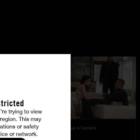
tricted
’re trying to view
r region. This may
ations or safety
Le plaisir se joue à l’arrière
ice or network.
EMILY PINK