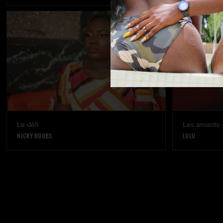
Le défi
Les amants -
NICKY BOOBS
LULU