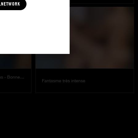
LNETWORK
Jour de l'an coquin entre voisins - Bonne année
Fantasme très intense