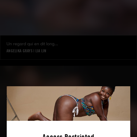
Un regard qui en dit long...
ANGELIKA GRAYS
|
LIA LIN
Access Restricted