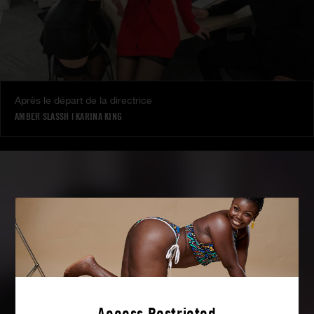
Après le départ de la directrice
AMBER SLASSH
|
KARINA KING
Access Restricted