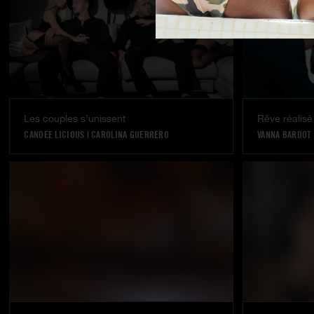
Les couples s’unissent
Rêve réalisé
CANDEE LICIOUS
|
CAROLINA GUERRERO
VANNA BARDOT