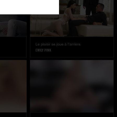
Le plaisir se joue à l’arrière
EMILY PINK