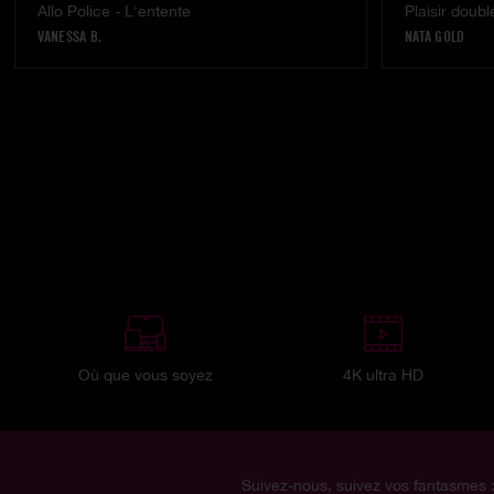
Allo Police - L'entente
Plaisir doub
VANESSA B.
NATA GOLD
Où que vous soyez
4K ultra HD
Suivez-nous, suivez vos fantasmes 