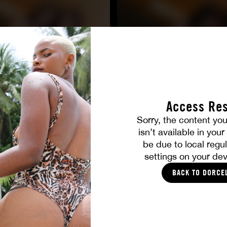
Access Res
Sorry, the content you
TOUTES LES PHOTOS
isn’t available in you
be due to local regul
settings on your dev
VOUS ALLEZ AIMER
BACK TO DORCE