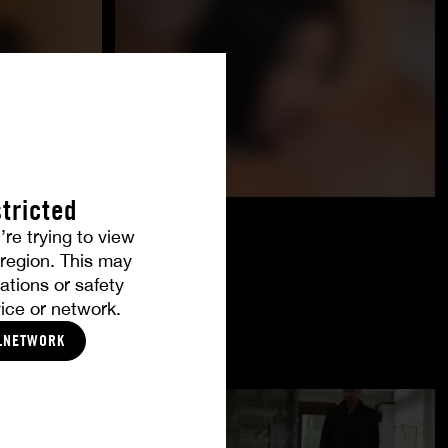
tricted
’re trying to view
r region. This may
ations or safety
ice or network.
LNETWORK