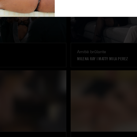
Amitié brûlante
MILENA RAY
|
MATTY MILA PEREZ