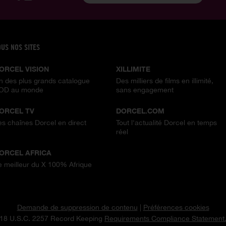
OUS NOS SITES
ORCEL VISION
XILLIMITE
n des plus grands catalogue
Des milliers de films en illimité,
OD au monde
sans engagement
ORCEL TV
DORCEL.COM
es chaînes Dorcel en direct
Tout l'actualité Dorcel en temps
réel
ORCEL AFRICA
e meilleur du X 100% Afrique
Demande de suppression de contenu
|
Préférences cookies
18 U.S.C. 2257 Record Keeping
Requirements Compliance Statement