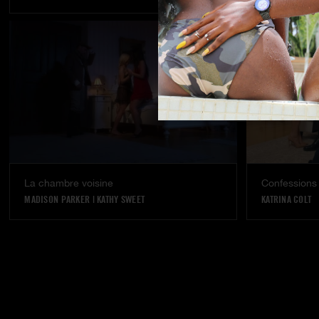
La chambre voisine
Confessions 
MADISON PARKER
|
KATHY SWEET
KATRINA COLT