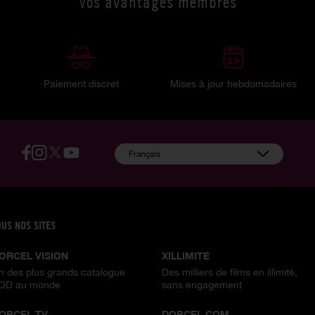
Vos avantages membres
Paiement discret
Mises à jour hebdomadaires
:
Français
OUS NOS SITES
ORCEL VISION
XILLIMITE
n des plus grands catalogue
Des milliers de films en illimité,
OD au monde
sans engagement
ORCEL TV
DORCEL.COM