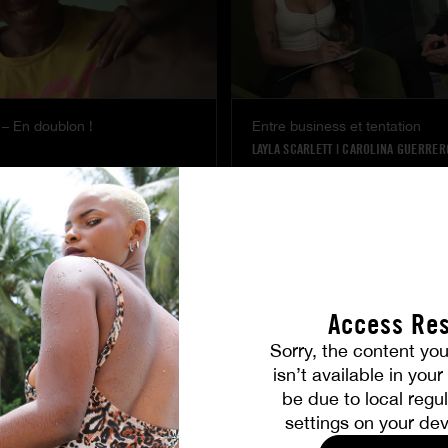
– En doublon !
Entre business et tentation
LAYLA SCARLETT
|
CAROLINA GUERRER
Access Res
Sorry, the content you
isn’t available in you
be due to local regul
ie
La rencontre de Candee
settings on your dev
CANDEE LICIOUS
|
JADILICA