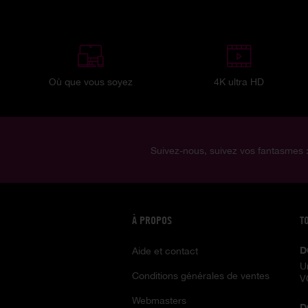
Où que vous soyez
4K ultra HD
Suivez-nous, suivez vos fantasmes 
À PROPOS
T
D
Aide et contact
U
Conditions générales de ventes
V
Webmasters
D