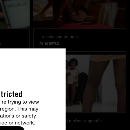
Le fantasme prend vie
O
ANITA ROVER
tricted
’re trying to view
r region. This may
ations or safety
Man In Love – La pièce rapportée
ice or network.
PRECIEUSE
|
LOVA