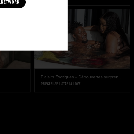
LNETWORK
Plaisirs Exotiques – Découvertes surprenantes
PRECIEUSE
|
STARLA LOVE