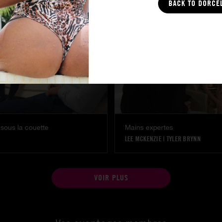
BACK TO DORCE
sous la couette
Mains expertes
LEE MCKENZIE
|
TYLER BRYNN
VOIR PLUS