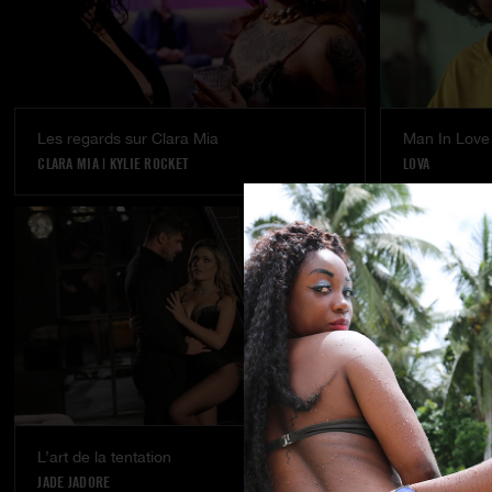
Les regards sur Clara Mia
Man In Love 
CLARA MIA
|
KYLIE ROCKET
LOVA
L’art de la tentation
Le jeu de Kyl
JADE JADORE
KYLIE ROCKET