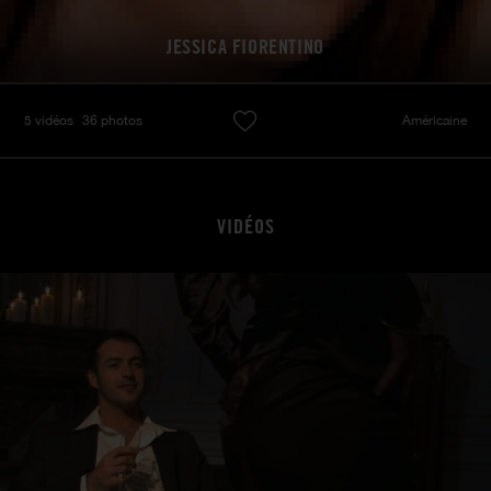
JESSICA FIORENTINO
5 vidéos
36 photos
Américaine
VIDÉOS