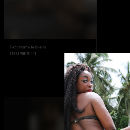
Fetichisme lesbiens
TARRA WHITE
|
CJ