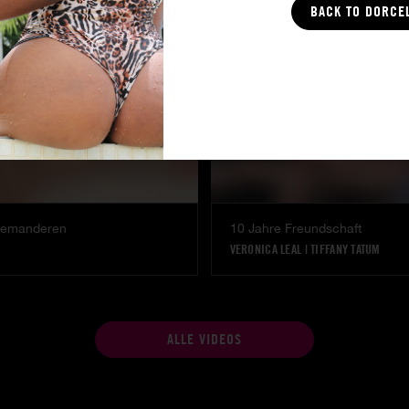
BACK TO DORCE
demanderen
10 Jahre Freundschaft
VERONICA LEAL
|
TIFFANY TATUM
ALLE VIDEOS