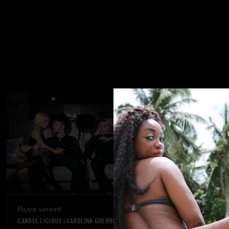
Paare vereint
Ein Traum w
CANDEE LICIOUS
|
CAROLINA GUERRERO
VANNA BARDOT