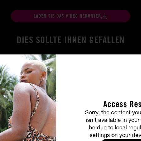
LADEN SIE DAS VIDEO HERUNTER
DIES SOLLTE IHNEN GEFALLEN
Access Res
Sorry, the content you
isn’t available in you
be due to local regul
ird wahr
Brennende Freundschaft
settings on your dev
MILENA RAY
|
MATTY MILA PEREZ