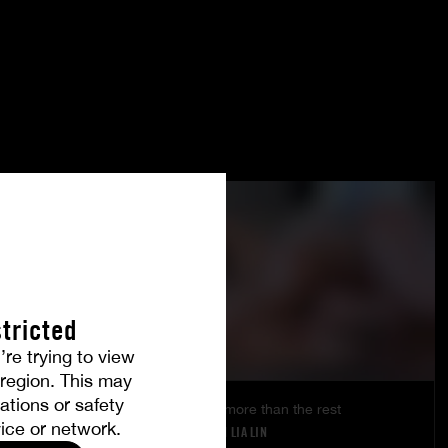
tricted
’re trying to view
r region. This may
ations or safety
The eyes say more than the rest
ice or network.
ANGELIKA GRAYS
|
LIA LIN