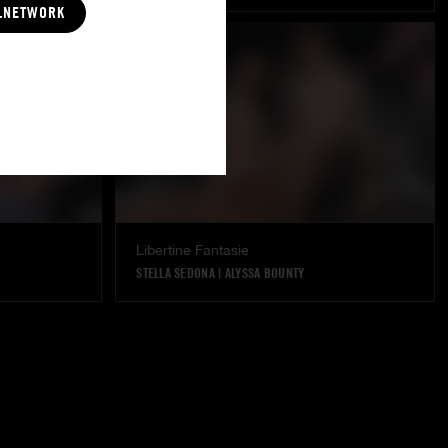
LNETWORK
Libertine Fantasie
STELLA SEDONA
|
ALYSSA BOUNTY