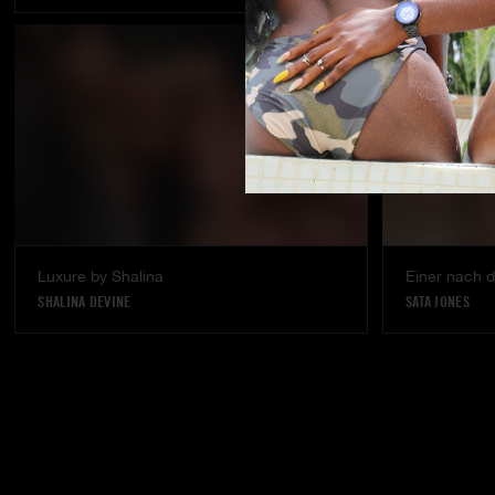
Luxure by Shalina
Einer nach 
SHALINA DEVINE
SATA JONES