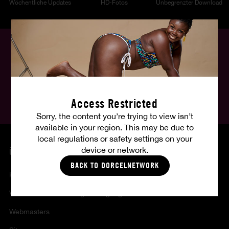
Wöchentliche Updates
HD-Fotos
Unbegrenzter Download
Deutsch
Folgen Sie uns, folgen Sie Ihren Fantasien:
Access Restricted
Sorry, the content you’re trying to view isn’t
available in your region. This may be due to
local regulations or safety settings on your
device or network.
ÜBER UNS
BACK TO DORCELNETWORK
Kontakt
Verkaufs - und nutzungsbedingungen
Webmasters