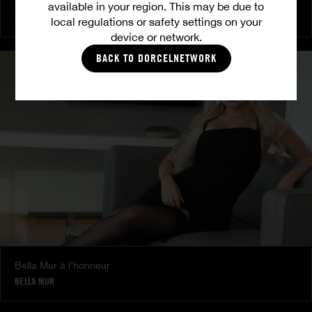
Amitié brûlante
available in your region. This may be due to
MILENA RAY
|
MATTY MILA PEREZ
local regulations or safety settings on your
device or network.
BACK TO DORCELNETWORK
Bella Mur à l’honneur
BELLA MUR