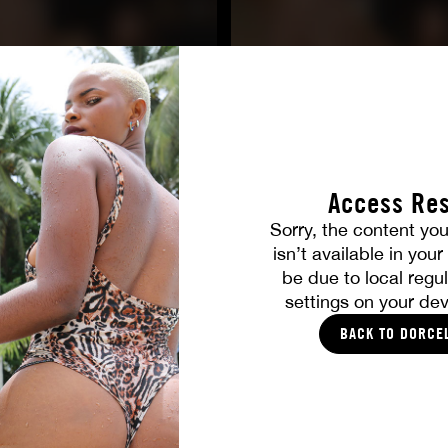
Access Res
Sorry, the content you
TOUTES LES PHOTOS
isn’t available in you
be due to local regul
settings on your dev
VOUS ALLEZ AIMER
BACK TO DORCE