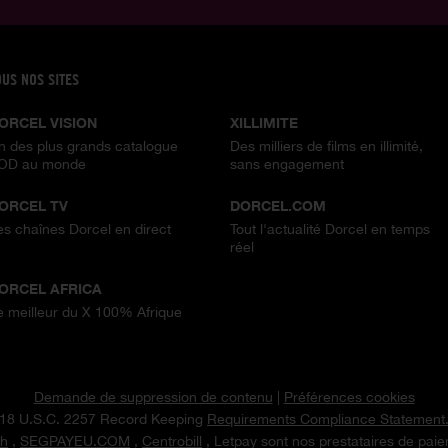
OUS NOS SITES
ORCEL VISION
XILLIMITE
n des plus grands catalogue
Des milliers de films en illimité,
OD au monde
sans engagement
ORCEL TV
DORCEL.COM
es chaînes Dorcel en direct
Tout l'actualité Dorcel en temps
réel
ORCEL AFRICA
e meilleur du X 100% Afrique
Demande de suppression de contenu
|
Préférences cookies
18 U.S.C. 2257 Record Keeping
Requirements Compliance Statement
h
,
SEGPAYEU.COM
,
Centrobill
, Letpay sont nos prestataires de pai