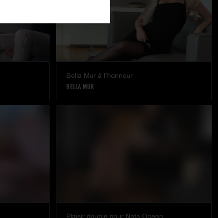
Bella Mur à l’honneur
BELLA MUR
Plaisir double pour Nata Ocean