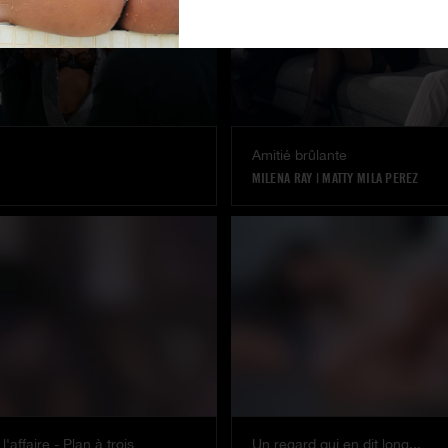
Amitié brûlante
MILENA RAY
|
MATTY MILA PEREZ
'affaire - Plan à trois
Un regard qui en dit long...