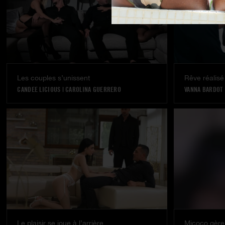
Les couples s’unissent
Rêve réalisé
CANDEE LICIOUS
|
CAROLINA GUERRERO
VANNA BARDOT
Le plaisir se joue à l’arrière
Micoco gère l