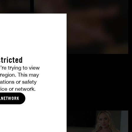
tricted
’re trying to view
r region. This may
ations or safety
ice or network.
LNETWORK