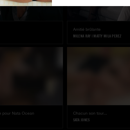
Amitié brûlante
MILENA RAY
|
MATTY MILA PEREZ
le pour Nata Ocean
Chacun son tour...
SATA JONES