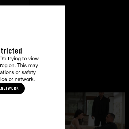
tricted
’re trying to view
r region. This may
ations or safety
ice or network.
LNETWORK