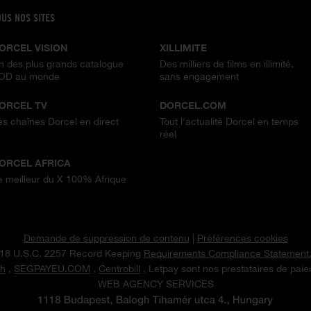
OUS NOS SITES
ORCEL VISION
XILLIMITE
n des plus grands catalogue
Des milliers de films en illimité,
OD au monde
sans engagement
ORCEL TV
DORCEL.COM
es chaînes Dorcel en direct
Tout l'actualité Dorcel en temps
réel
ORCEL AFRICA
e meilleur du X 100% Afrique
Demande de suppression de contenu
|
Préférences cookies
18 U.S.C. 2257 Record Keeping
Requirements Compliance Statement
h
,
SEGPAYEU.COM
,
Centrobill
, Letpay sont nos prestataires de pai
WEB AGENCY SERVICES