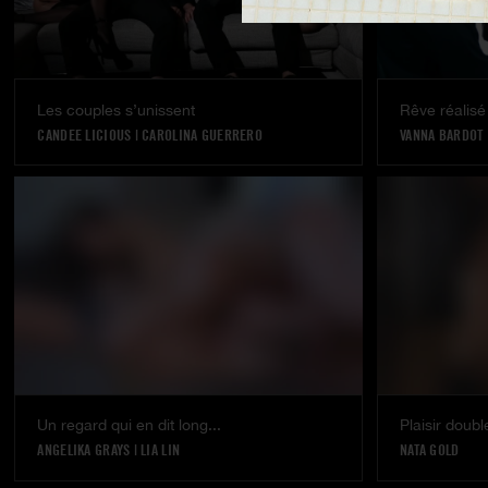
Les couples s’unissent
Rêve réalisé
CANDEE LICIOUS
|
CAROLINA GUERRERO
VANNA BARDOT
Un regard qui en dit long...
Plaisir doub
ANGELIKA GRAYS
|
LIA LIN
NATA GOLD