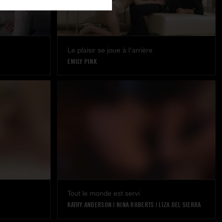
Le plaisir se joue à l’arrière
EMILY PINK
Tout le monde est servi
KATHY ANDERSON
|
NINA ROBERTS
|
LIZA DEL SIERRA