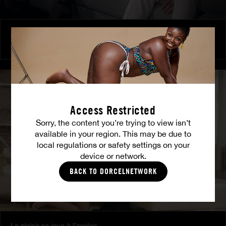
Amitié brûlante
MILENA RAY
|
MATTY MILA PEREZ
Access Restricted
Sorry, the content you’re trying to view isn’t
available in your region. This may be due to
local regulations or safety settings on your
device or network.
BACK TO DORCELNETWORK
Le plaisir se joue à l’arrière