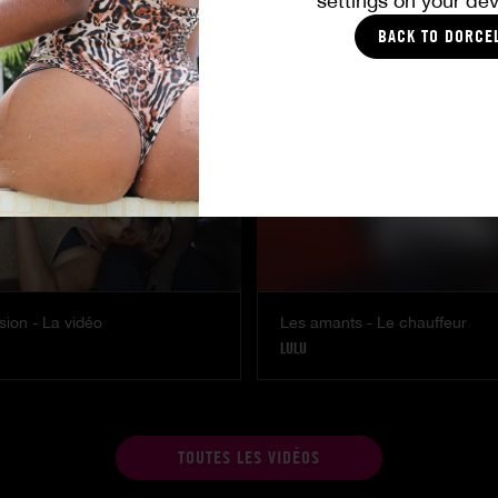
settings on your dev
Amitié brûlante
MILENA RAY
|
MATTY MILA PEREZ
BACK TO DORCE
ion - La vidéo
Les amants - Le chauffeur
LULU
TOUTES LES VIDÉOS