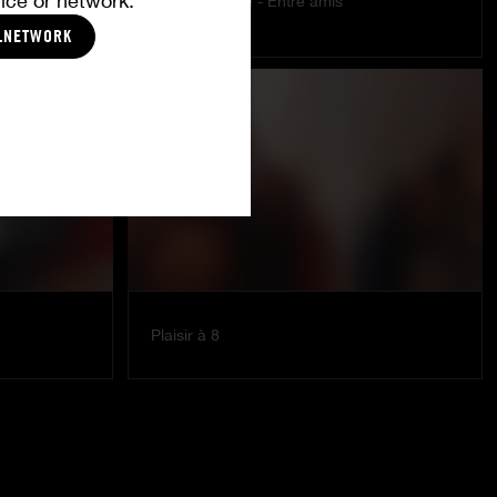
ice or network.
Amour et sexe - Entre amis
TINA
LNETWORK
Plaisir à 8