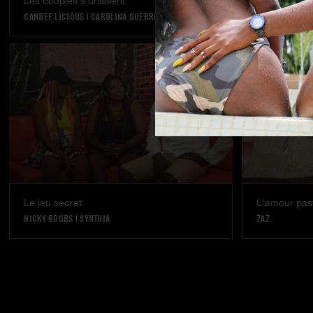
Les couples s’unissent
Rêve réalisé
CANDEE LICIOUS
|
CAROLINA GUERRERO
VANNA BARDOT
Le jeu secret
L'amour pass
NICKY BOOBS
|
SYNTHIA
ZAZ