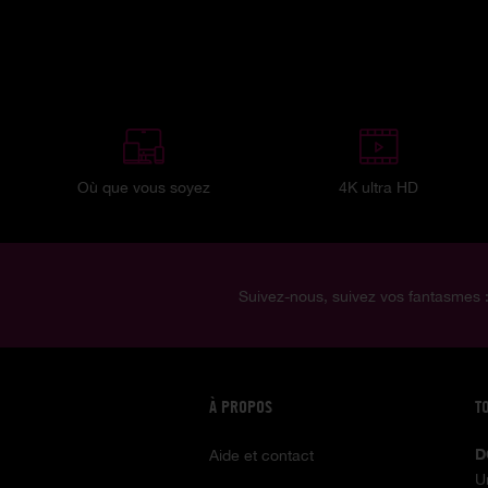
Où que vous soyez
4K ultra HD
Suivez-nous, suivez vos fantasmes 
À PROPOS
T
D
Aide et contact
U