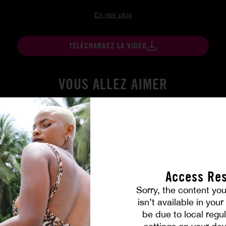
En voir plus
TÉLÉCHARGEZ LA VIDÉO
VOUS ALLEZ AIMER
Access Res
Sorry, the content you
isn’t available in you
be due to local regul