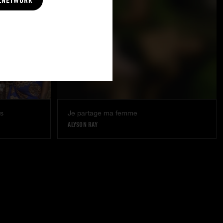
LNETWORK
ns
Je partage ma femme
ALYSON RAY