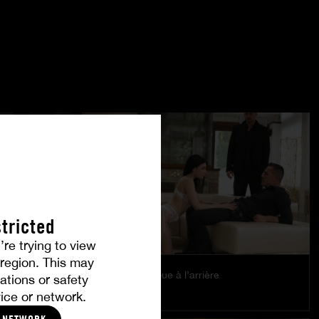
tricted
’re trying to view
r region. This may
Le plaisir se joue à l’arrière
ations or safety
EMILY PINK
ice or network.