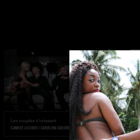
Les couples s’unissent
Rêve réalisé
CANDEE LICIOUS
|
CAROLINA GUERRERO
VANNA BARDOT