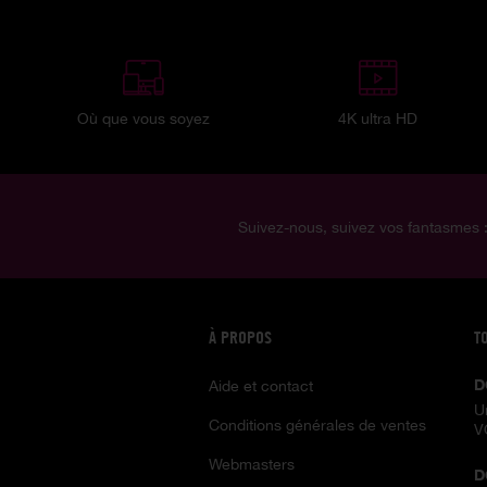
Où que vous soyez
4K ultra HD
Suivez-nous, suivez vos fantasmes 
À PROPOS
T
D
Aide et contact
U
Conditions générales de ventes
V
Webmasters
D