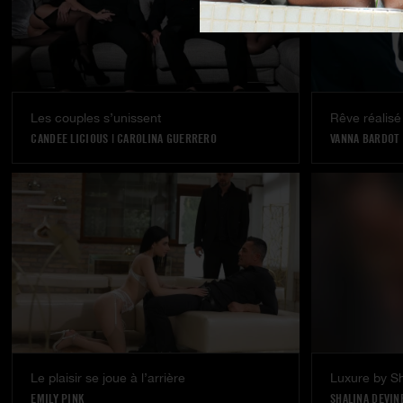
Les couples s’unissent
Rêve réalisé
CANDEE LICIOUS
|
CAROLINA GUERRERO
VANNA BARDOT
Le plaisir se joue à l’arrière
Luxure by Sh
EMILY PINK
SHALINA DEVIN