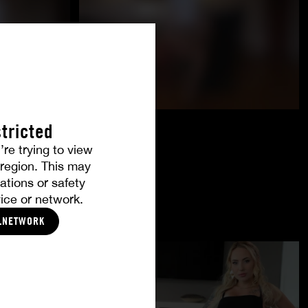
tricted
’re trying to view
r region. This may
ations or safety
ice or network.
LNETWORK