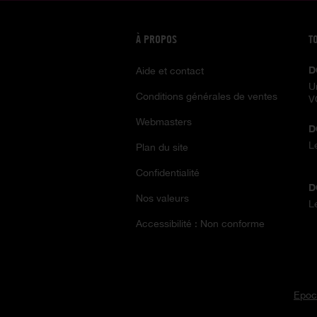
À PROPOS
T
D
Aide et contact
U
Conditions générales de ventes
V
Webmasters
D
L
Plan du site
Confidentialité
D
Nos valeurs
L
Accessibilité : Non conforme
Epoc