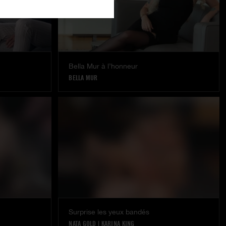
Bella Mur à l’honneur
BELLA MUR
Surprise les yeux bandés
NATA GOLD
|
KARINA KING