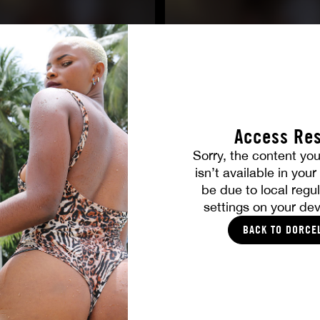
Access Res
Sorry, the content you
TOUTES LES PHOTOS
isn’t available in you
be due to local regul
VOUS ALLEZ AIMER
settings on your dev
BACK TO DORCE