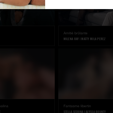
Amitié brûlante
MILENA RAY
|
MATTY MILA PEREZ
alina
Fantasme libertin
E
STELLA SEDONA
|
ALYSSA BOUNTY