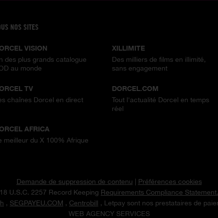
OUS NOS SITES
ORCEL VISION
XILLIMITE
n des plus grands catalogue
Des milliers de films en illimité,
OD au monde
sans engagement
ORCEL TV
DORCEL.COM
es chaînes Dorcel en direct
Tout l'actualité Dorcel en temps
réel
ORCEL AFRICA
e meilleur du X 100% Afrique
Demande de suppression de contenu
|
Préférences cookies
18 U.S.C. 2257 Record Keeping
Requirements Compliance Statement
h
,
SEGPAYEU.COM
,
Centrobill
, Letpay sont nos prestataires de pai
WEB AGENCY SERVICES