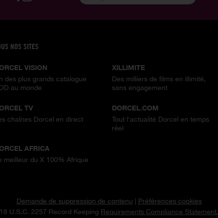
OUS NOS SITES
ORCEL VISION
XILLIMITE
n des plus grands catalogue
Des milliers de films en illimité,
OD au monde
sans engagement
ORCEL TV
DORCEL.COM
es chaînes Dorcel en direct
Tout l'actualité Dorcel en temps
réel
ORCEL AFRICA
e meilleur du X 100% Afrique
Demande de suppression de contenu
|
Préférences cookies
18 U.S.C. 2257 Record Keeping
Requirements Compliance Statement