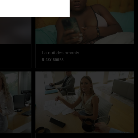
La nuit des amants
NICKY BOOBS