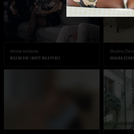
Amitié brûlante
Shalina Devin
MILENA RAY
|
MATTY MILA PEREZ
SHALINA DEVIN