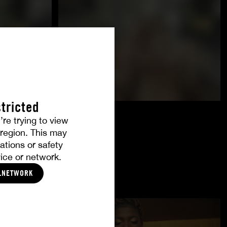
tricted
’re trying to view
r region. This may
ations or safety
ice or network.
LNETWORK