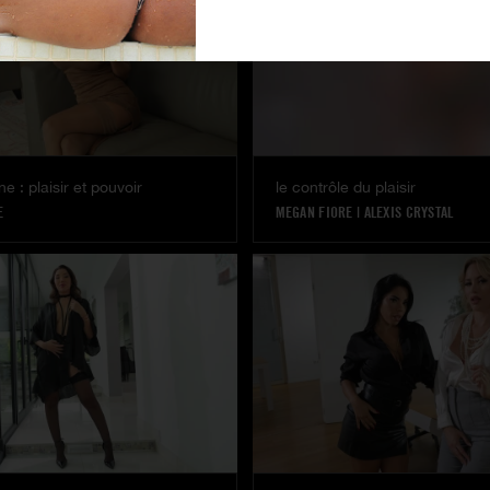
e : plaisir et pouvoir
le contrôle du plaisir
E
MEGAN FIORE
|
ALEXIS CRYSTAL