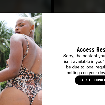
Access Res
Sorry, the content you
TOUTES LES PHOTOS
isn’t available in you
be due to local regul
settings on your dev
VOUS ALLEZ AIMER
BACK TO DORCE