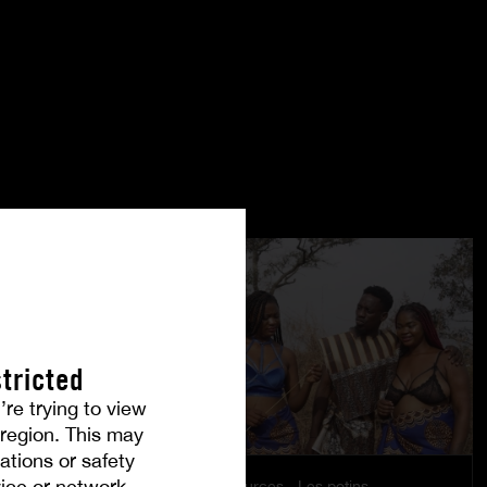
tricted
’re trying to view
r region. This may
ations or safety
ice or network.
Retour aux sources - Les potins