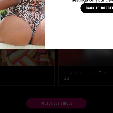
ANNE
|
HANCHE D'ENFER
BACK TO DORCE
Les amants - Le chauffeur
LULU
TOUTES LES VIDÉOS