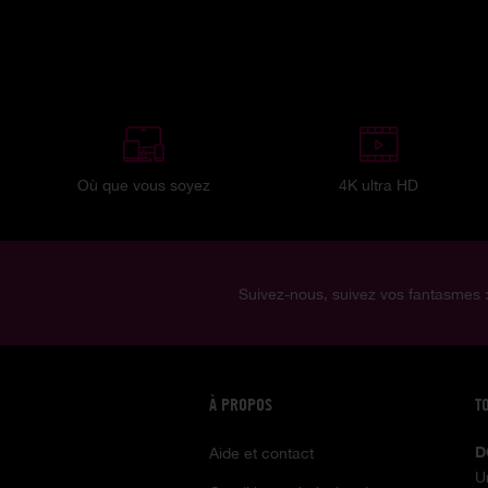
Où que vous soyez
4K ultra HD
Suivez-nous, suivez vos fantasmes 
À PROPOS
T
D
Aide et contact
U