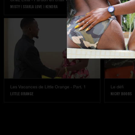
MISTY
|
STARLA LOVE
|
KENDRA
VANESSA B.
Les Vacances de Little Orange - Part. 1
Le défi
LITTLE ORANGE
NICKY BOOBS