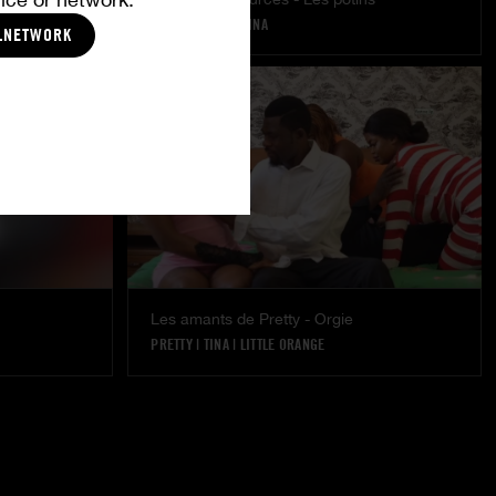
PRETTY
|
LULU
|
TINA
LNETWORK
Les amants de Pretty - Orgie
PRETTY
|
TINA
|
LITTLE ORANGE