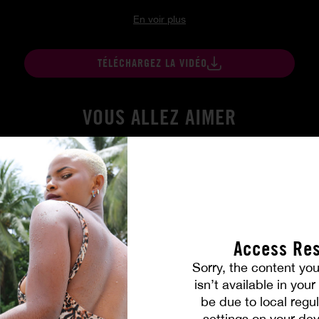
En voir plus
TÉLÉCHARGEZ LA VIDÉO
VOUS ALLEZ AIMER
Access Res
Sorry, the content you
isn’t available in you
be due to local regul
settings on your dev
 L'entente
Une bite pour deux filles