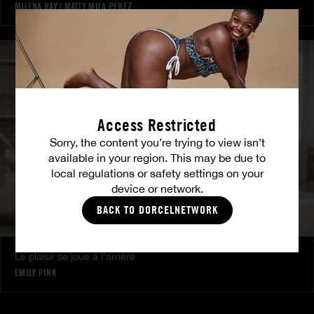
MILENA RAY
|
MATTY MILA PEREZ
Access Restricted
Sorry, the content you’re trying to view isn’t
available in your region. This may be due to
local regulations or safety settings on your
device or network.
BACK TO DORCELNETWORK
Le plaisir se joue à l’arrière
EMILY PINK