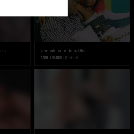
rois
Une bite pour deux filles
ANNE
|
HANCHE D'ENFER