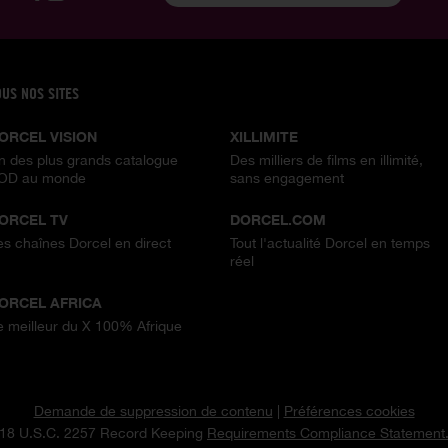
OUS NOS SITES
ORCEL VISION
XILLIMITE
n des plus grands catalogue
Des milliers de films en illimité,
OD au monde
sans engagement
ORCEL TV
DORCEL.COM
es chaînes Dorcel en direct
Tout l'actualité Dorcel en temps
réel
ORCEL AFRICA
e meilleur du X 100% Afrique
Demande de suppression de contenu
|
Préférences cookies
18 U.S.C. 2257 Record Keeping
Requirements Compliance Statement