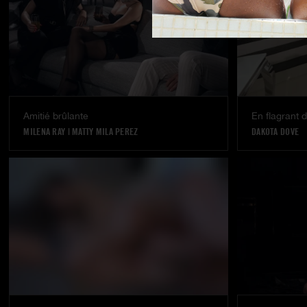
Amitié brûlante
En flagrant d
MILENA RAY
|
MATTY MILA PEREZ
DAKOTA DOVE