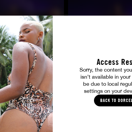
Access Res
Sorry, the content you
TOUTES LES PHOTOS
isn’t available in you
be due to local regul
settings on your dev
VOUS ALLEZ AIMER
BACK TO DORCE