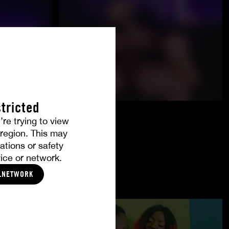
tricted
’re trying to view
r region. This may
ations or safety
ice or network.
LNETWORK