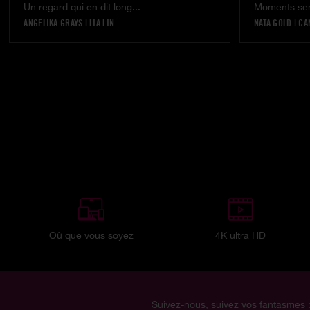
Un regard qui en dit long...
Moments sen
ANGELIKA GRAYS
|
LIA LIN
NATA GOLD
|
CA
Où que vous soyez
4K ultra HD
Suivez-nous, suivez vos fantasmes 