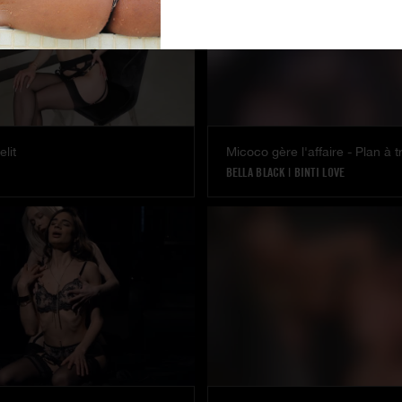
elit
Micoco gère l'affaire - Plan à t
BELLA BLACK
|
BINTI LOVE