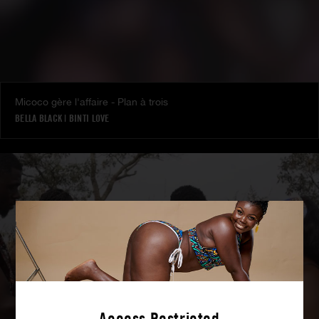
Micoco gère l'affaire - Plan à trois
BELLA BLACK
|
BINTI LOVE
Access Restricted