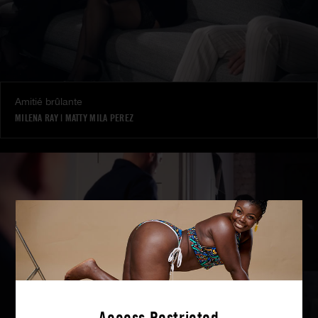
Amitié brûlante
MILENA RAY
|
MATTY MILA PEREZ
Access Restricted