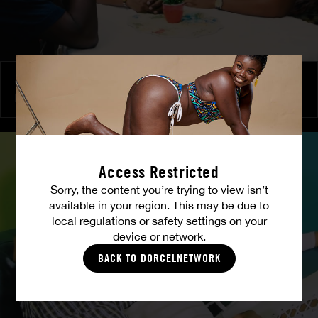
Chez Livia - Pardon en chair et en os
MISTY
|
STARLA LOVE
|
KENDRA
Access Restricted
Sorry, the content you’re trying to view isn’t
available in your region. This may be due to
local regulations or safety settings on your
device or network.
BACK TO DORCELNETWORK