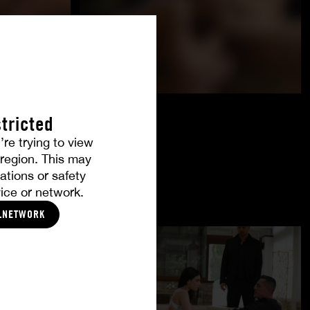
tricted
’re trying to view
r region. This may
ations or safety
ice or network.
LNETWORK