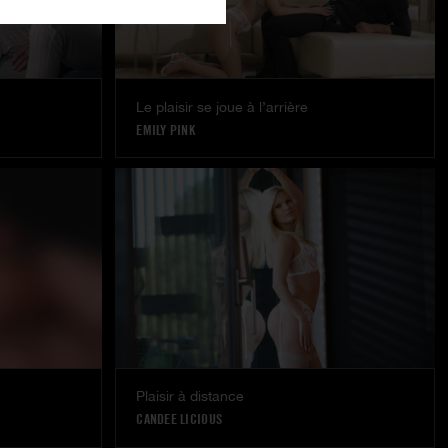
Le plaisir se joue à l’arrière
EMILY PINK
Plaisir à distance
CANDEE LICIOUS