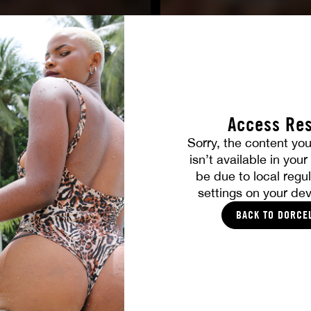
Access Res
TOUTES LES PHOTOS
Sorry, the content you
isn’t available in you
be due to local regul
VOUS ALLEZ AIMER
settings on your dev
BACK TO DORCE