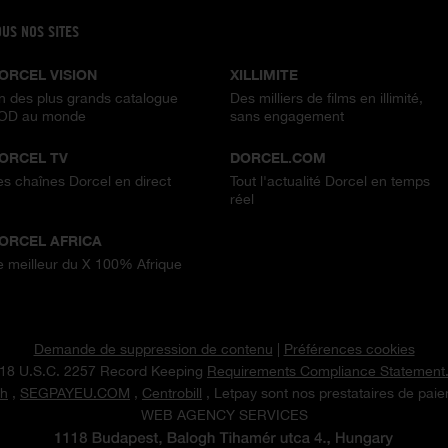
OUS NOS SITES
ORCEL VISION
XILLIMITE
n des plus grands catalogue
Des milliers de films en illimité,
OD au monde
sans engagement
ORCEL TV
DORCEL.COM
es chaînes Dorcel en direct
Tout l'actualité Dorcel en temps
réel
ORCEL AFRICA
e meilleur du X 100% Afrique
Demande de suppression de contenu
|
Préférences cookies
18 U.S.C. 2257 Record Keeping
Requirements Compliance Statement
h
,
SEGPAYEU.COM
,
Centrobill
, Letpay sont nos prestataires de pai
WEB AGENCY SERVICES