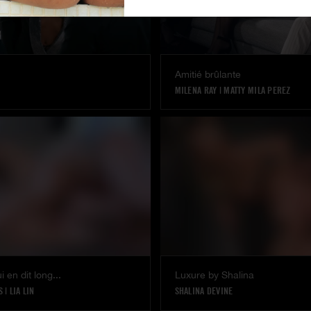
Amitié brûlante
MILENA RAY
|
MATTY MILA PEREZ
 en dit long...
Luxure by Shalina
S
|
LIA LIN
SHALINA DEVINE