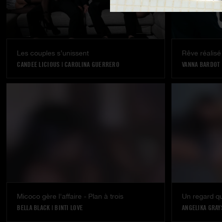
Les couples s’unissent
Rêve réalisé
CANDEE LICIOUS
|
CAROLINA GUERRERO
VANNA BARDOT
Micoco gère l'affaire - Plan à trois
Un regard qui
BELLA BLACK
|
BINTI LOVE
ANGELIKA GRAY