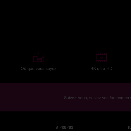
Où que vous soyez
4K ultra HD
Suivez-nous, suivez vos fantasmes 
À PROPOS
T