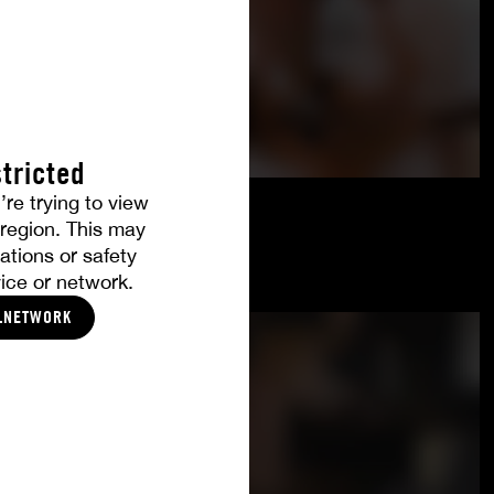
tricted
’re trying to view
r region. This may
ations or safety
ice or network.
LNETWORK