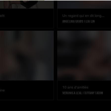
elit
Un regard qui en dit long...
ANGELIKA GRAYS
|
LIA LIN
10 ans d'amitiés
ine
VERONICA LEAL
|
TIFFANY TATUM