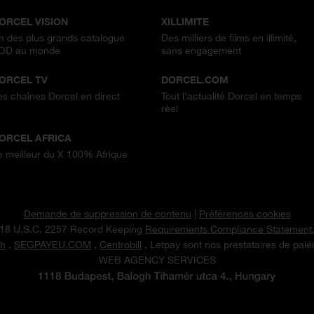
ORCEL VISION
XILLIMITE
n des plus grands catalogue
Des milliers de films en illimité,
OD au monde
sans engagement
ORCEL TV
DORCEL.COM
es chaînes Dorcel en direct
Tout l'actualité Dorcel en temps
réel
ORCEL AFRICA
e meilleur du X 100% Afrique
Demande de suppression de contenu
|
Préférences cookies
18 U.S.C. 2257 Record Keeping
Requirements Compliance Statement
h
,
SEGPAYEU.COM
,
Centrobill
, Letpay sont nos prestataires de pai
WEB AGENCY SERVICES