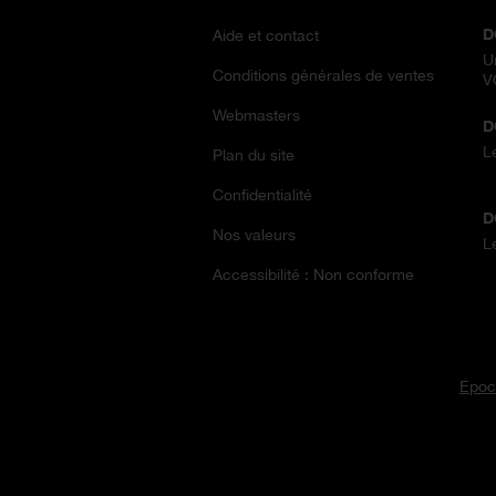
D
Aide et contact
U
Conditions générales de ventes
V
Webmasters
D
L
Plan du site
Confidentialité
D
Nos valeurs
L
Accessibilité : Non conforme
Epoc