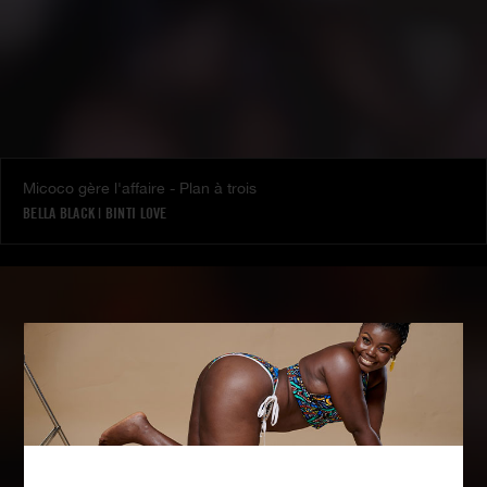
Micoco gère l'affaire - Plan à trois
BELLA BLACK
|
BINTI LOVE