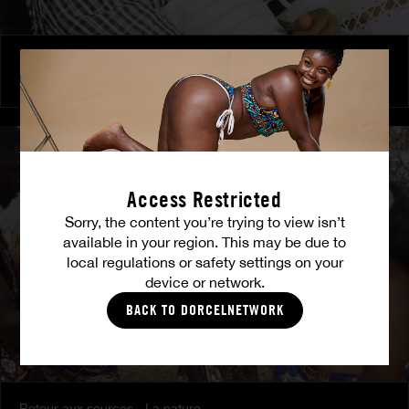
Une bite pour deux filles
ANNE
|
HANCHE D'ENFER
Access Restricted
Sorry, the content you’re trying to view isn’t
available in your region. This may be due to
local regulations or safety settings on your
device or network.
BACK TO DORCELNETWORK
Retour aux sources - La nature