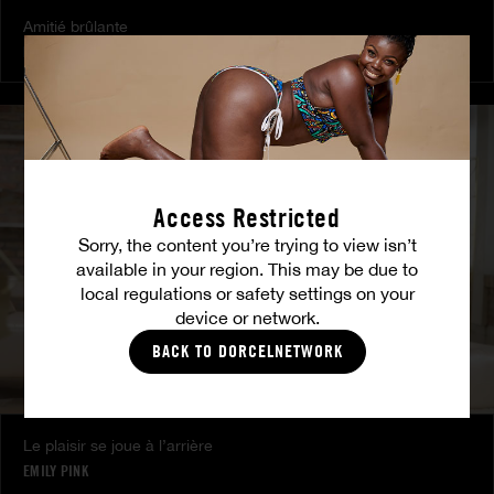
Amitié brûlante
MILENA RAY
|
MATTY MILA PEREZ
Access Restricted
Sorry, the content you’re trying to view isn’t
available in your region. This may be due to
local regulations or safety settings on your
device or network.
BACK TO DORCELNETWORK
Le plaisir se joue à l’arrière
EMILY PINK