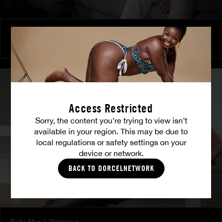
Amitié brûlante
MILENA RAY
|
MATTY MILA PEREZ
Access Restricted
Sorry, the content you’re trying to view isn’t
available in your region. This may be due to
local regulations or safety settings on your
device or network.
BACK TO DORCELNETWORK
Bella Mur à l’honneur