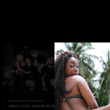
Les couples s’unissent
Rêve réalisé
CANDEE LICIOUS
|
CAROLINA GUERRERO
VANNA BARDOT