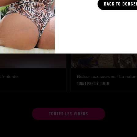
BACK TO DORCE
 L'entente
Retour aux sources - La natur
TINA
|
PRETTY
|
LULU
TOUTES LES VIDÉOS