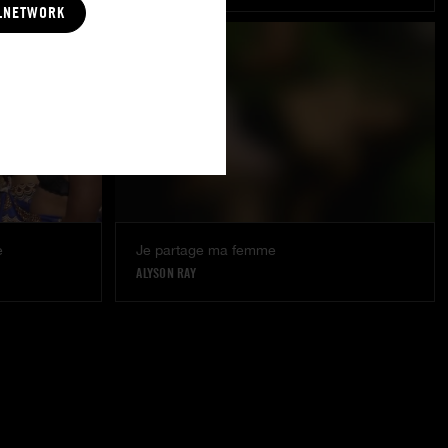
LNETWORK
e
Je partage ma femme
ALYSON RAY