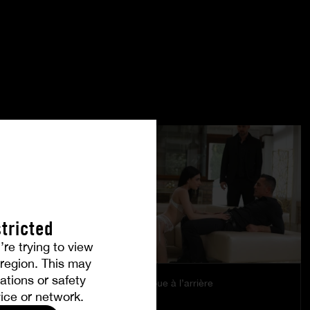
tricted
’re trying to view
r region. This may
ations or safety
Le plaisir se joue à l’arrière
ice or network.
EMILY PINK