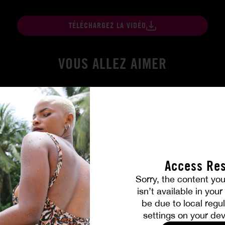
TÉLÉCHARGEZ LA VIDÉO
VOUS ALLEZ AIMER
Access Res
Sorry, the content you
isn’t available in you
be due to local regul
Amitié brûlante
settings on your dev
MILENA RAY
|
MATTY MILA PEREZ