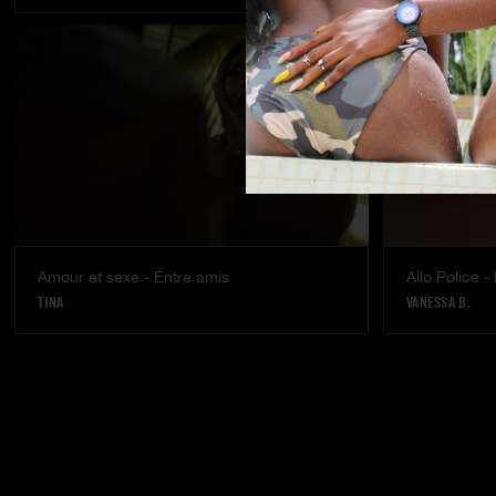
Amour et sexe - Entre amis
Allo Police -
TINA
VANESSA B.