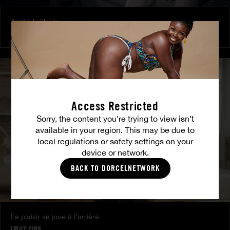
Amitié brûlante
MILENA RAY
|
MATTY MILA PEREZ
Access Restricted
Sorry, the content you’re trying to view isn’t
available in your region. This may be due to
local regulations or safety settings on your
device or network.
BACK TO DORCELNETWORK
Le plaisir se joue à l’arrière
EMILY PINK