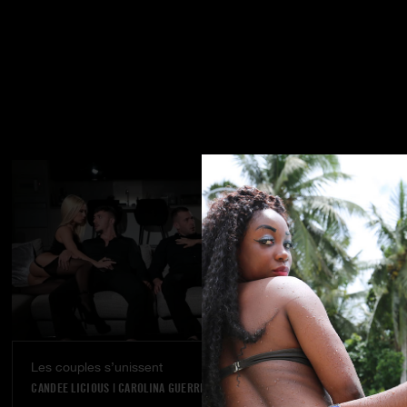
Les couples s’unissent
Rêve réalisé
CANDEE LICIOUS
|
CAROLINA GUERRERO
VANNA BARDOT