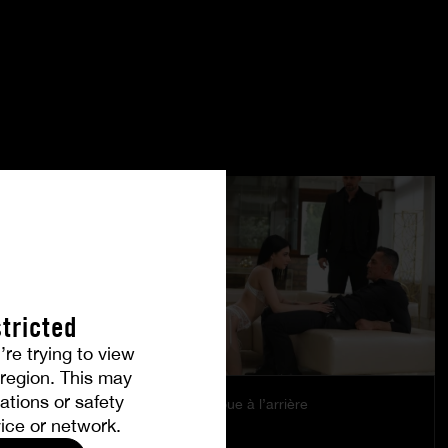
tricted
’re trying to view
r region. This may
ations or safety
Le plaisir se joue à l’arrière
ice or network.
EMILY PINK