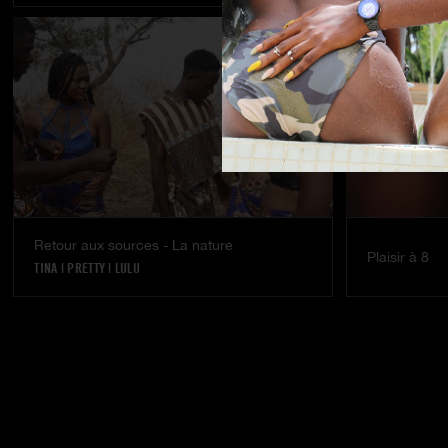
Retour aux sources - La nature
Plaisir à 8
TINA
|
PRETTY
|
LULU