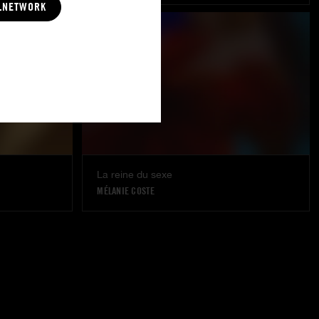
LNETWORK
La reine du sexe
MÉLANIE COSTE