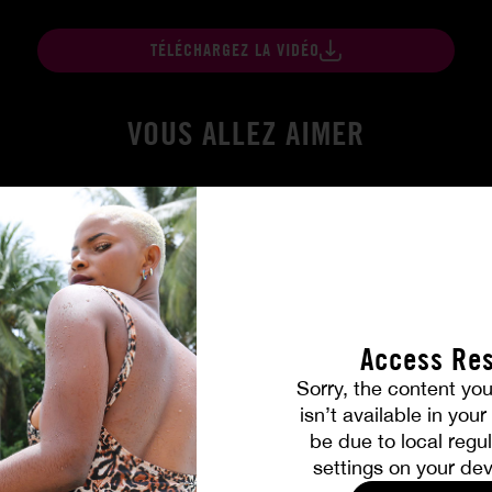
TÉLÉCHARGEZ LA VIDÉO
VOUS ALLEZ AIMER
Access Res
Sorry, the content you
isn’t available in you
be due to local regul
Amitié brûlante
settings on your dev
MILENA RAY
|
MATTY MILA PEREZ