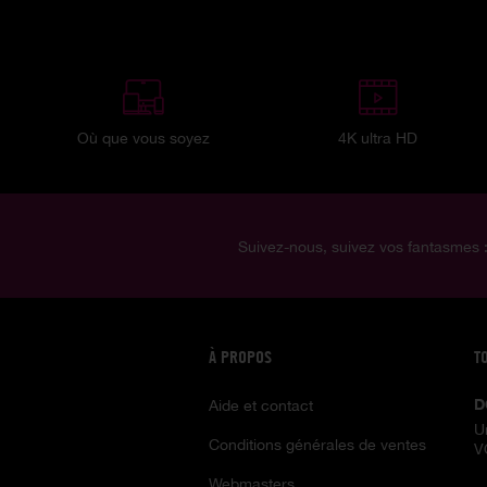
Où que vous soyez
4K ultra HD
Suivez-nous, suivez vos fantasmes 
À PROPOS
T
D
Aide et contact
U
Conditions générales de ventes
V
Webmasters