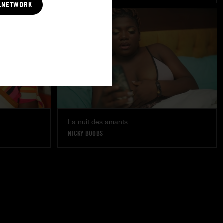
LNETWORK
La nuit des amants
NICKY BOOBS