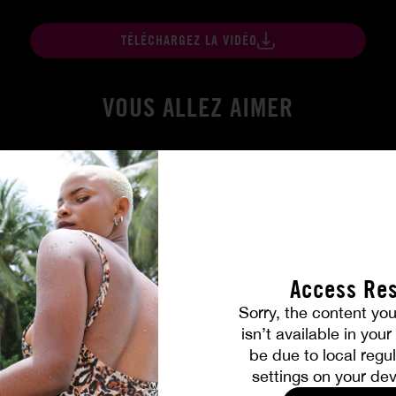
TÉLÉCHARGEZ LA VIDÉO
VOUS ALLEZ AIMER
Access Res
Sorry, the content you
isn’t available in you
be due to local regul
Amitié brûlante
settings on your dev
MILENA RAY
|
MATTY MILA PEREZ