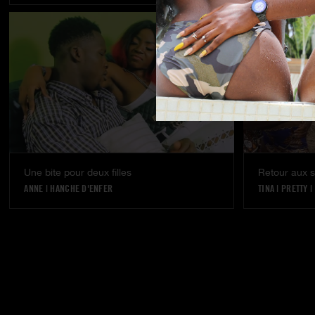
Une bite pour deux filles
Retour aux s
ANNE
|
HANCHE D'ENFER
TINA
|
PRETTY
|