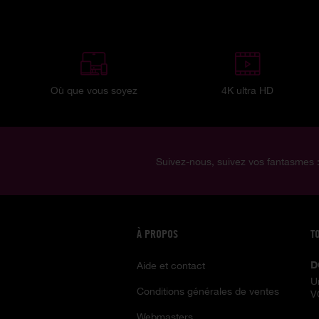
Où que vous soyez
4K ultra HD
Suivez-nous, suivez vos fantasmes 
À PROPOS
T
D
Aide et contact
U
Conditions générales de ventes
V
Webmasters