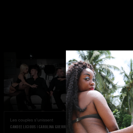
Les couples s’unissent
Rêve réalisé
CANDEE LICIOUS
|
CAROLINA GUERRERO
VANNA BARDOT