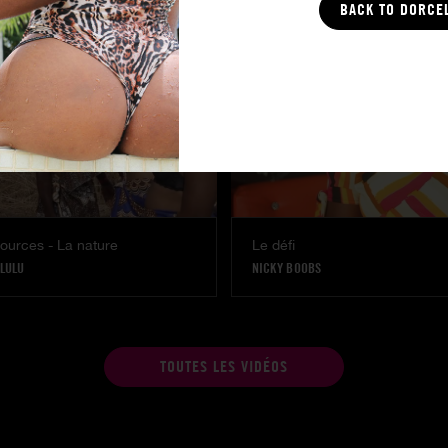
BACK TO DORCE
ources - La nature
Le défi
LULU
NICKY BOOBS
TOUTES LES VIDÉOS