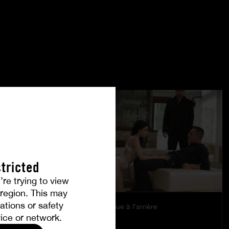
tricted
’re trying to view
r region. This may
ations or safety
Le plaisir se joue à l’arrière
ice or network.
EMILY PINK