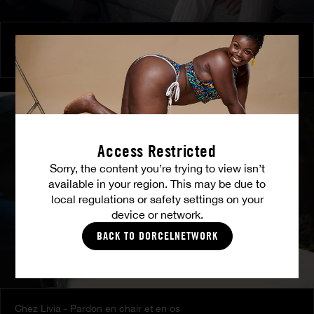
Amitié brûlante
MILENA RAY
|
MATTY MILA PEREZ
Access Restricted
Sorry, the content you’re trying to view isn’t
available in your region. This may be due to
local regulations or safety settings on your
device or network.
BACK TO DORCELNETWORK
Chez Livia - Pardon en chair et en os