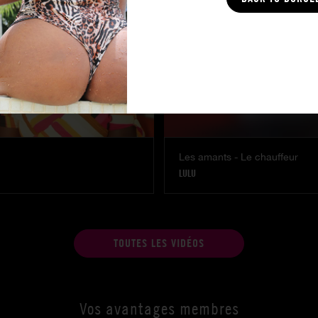
Les amants - Le chauffeur
LULU
TOUTES LES VIDÉOS
Vos avantages membres