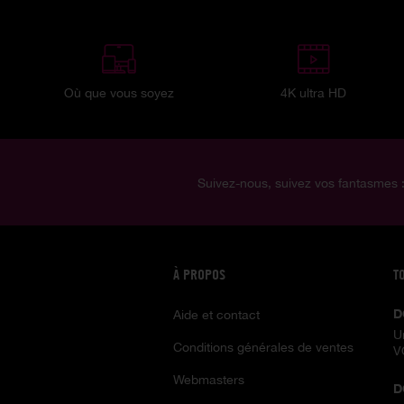
Où que vous soyez
4K ultra HD
Suivez-nous, suivez vos fantasmes 
À PROPOS
T
D
Aide et contact
U
Conditions générales de ventes
V
Webmasters
D