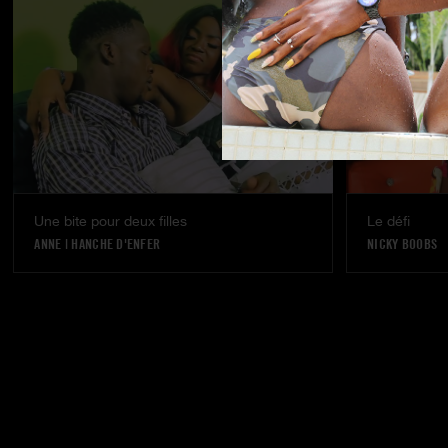
Une bite pour deux filles
Le défi
ANNE
|
HANCHE D'ENFER
NICKY BOOBS