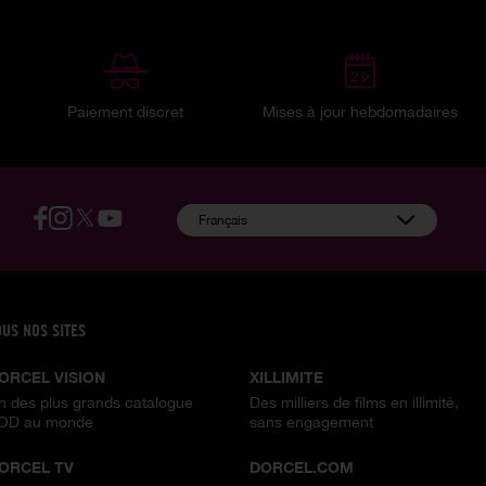
Paiement discret
Mises à jour hebdomadaires
:
Français
OUS NOS SITES
ORCEL VISION
XILLIMITE
n des plus grands catalogue
Des milliers de films en illimité,
OD au monde
sans engagement
ORCEL TV
DORCEL.COM