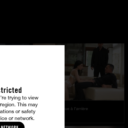
tricted
’re trying to view
r region. This may
Le plaisir se joue à l’arrière
ations or safety
EMILY PINK
ice or network.
LNETWORK