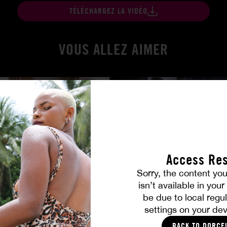
TÉLÉCHARGEZ LA VIDÉO
VOUS ALLEZ AIMER
Access Res
Sorry, the content you
isn’t available in you
Amitié brûlante
be due to local regul
MILENA RAY
|
MATTY MILA PEREZ
settings on your dev
BACK TO DORCE