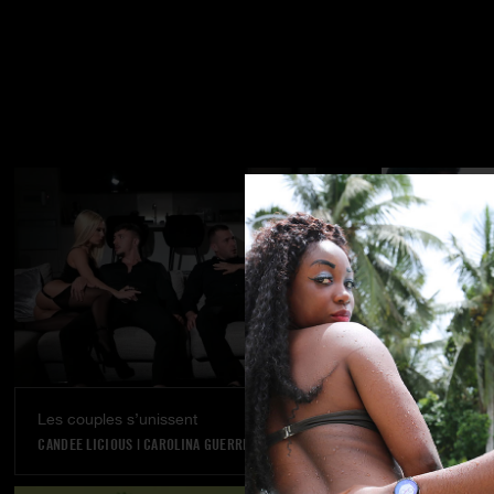
Les couples s’unissent
Rêve réalisé
CANDEE LICIOUS
|
CAROLINA GUERRERO
VANNA BARDOT