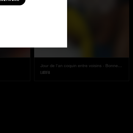
Jour de l'an coquin entre voisins - Bonne année
LATIFA