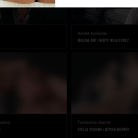
Amitié brûlante
MILENA RAY
|
MATTY MILA PEREZ
alina
Fantasme libertin
E
STELLA SEDONA
|
ALYSSA BOUNTY