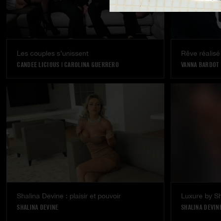
Les couples s’unissent
Rêve réalisé
CANDEE LICIOUS
|
CAROLINA GUERRERO
VANNA BARDOT
Shalina Devine : plaisir et pouvoir
Luxure by Sh
SHALINA DEVINE
SHALINA DEVIN