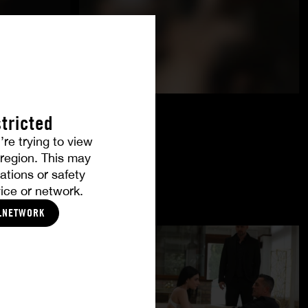
tricted
’re trying to view
r region. This may
ations or safety
ice or network.
LNETWORK