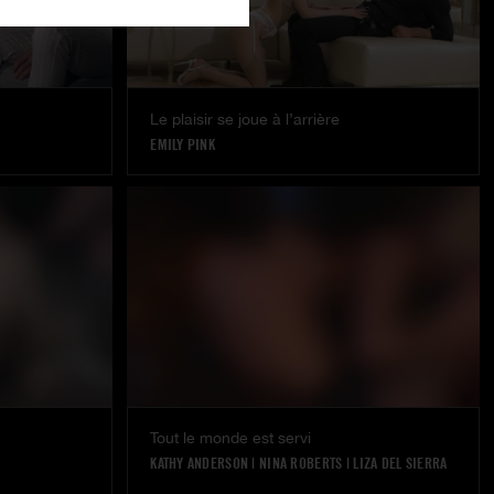
Le plaisir se joue à l’arrière
EMILY PINK
Tout le monde est servi
KATHY ANDERSON
|
NINA ROBERTS
|
LIZA DEL SIERRA