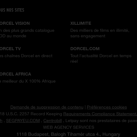
OUS NOS SITES
ORCEL VISION
XILLIMITE
n des plus grands catalogue
Des milliers de films en illimité,
OD au monde
sans engagement
ORCEL TV
DORCEL.COM
es chaînes Dorcel en direct
Tout l'actualité Dorcel en temps
réel
ORCEL AFRICA
e meilleur du X 100% Afrique
Demande de suppression de contenu
|
Préférences cookies
18 U.S.C. 2257 Record Keeping
Requirements Compliance Statement
h
,
SEGPAYEU.COM
,
Centrobill
, Letpay sont nos prestataires de pai
WEB AGENCY SERVICES