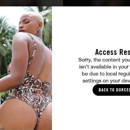
Access Res
TOUTES LES PHOTOS
Sorry, the content you
isn’t available in you
be due to local regul
VOUS ALLEZ AIMER
settings on your dev
BACK TO DORCE