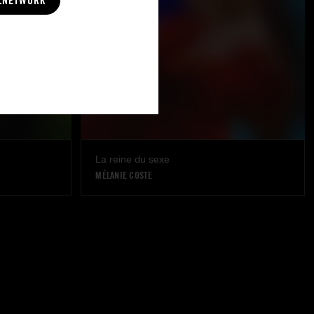
LNETWORK
La reine du sexe
MÉLANIE COSTE