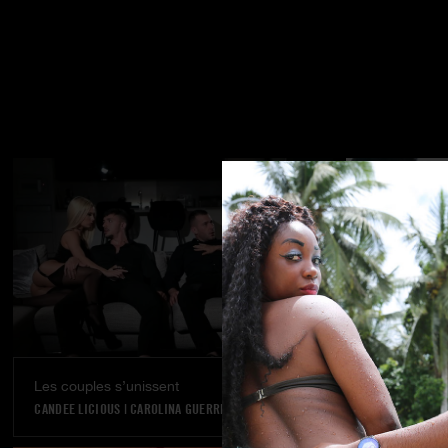
Les couples s’unissent
Rêve réalisé
CANDEE LICIOUS
|
CAROLINA GUERRERO
VANNA BARDOT