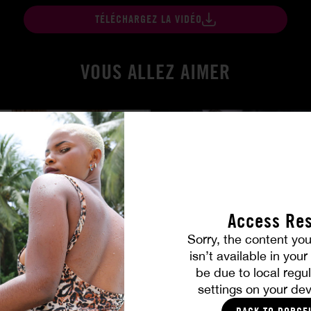
TÉLÉCHARGEZ LA VIDÉO
VOUS ALLEZ AIMER
Access Res
Sorry, the content you
isn’t available in you
Amitié brûlante
be due to local regul
MILENA RAY
|
MATTY MILA PEREZ
settings on your dev