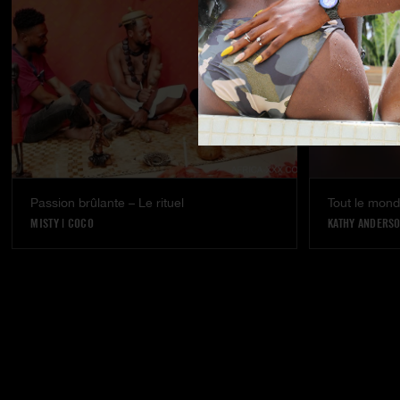
Passion brûlante – Le rituel
Tout le mond
MISTY
|
COCO
KATHY ANDERS