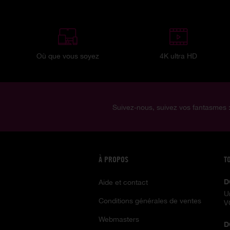
Où que vous soyez
4K ultra HD
Suivez-nous, suivez vos fantasmes 
À PROPOS
T
D
Aide et contact
U
Conditions générales de ventes
V
Webmasters
D