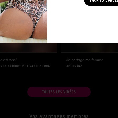
BACK TO DORCE
e est servi
Je partage ma femme
ON
|
NINA ROBERTS
|
LIZA DEL SIERRA
ALYSON RAY
TOUTES LES VIDÉOS
Vos avantages membres