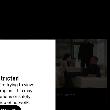
tricted
’re trying to view
r region. This may
Le plaisir se joue à l’arrière
ations or safety
EMILY PINK
ice or network.