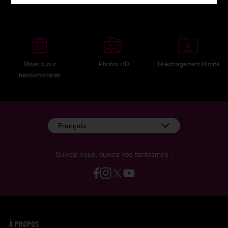
Où que vous soyez
4K ultra HD
Paiement discret
Mises à jour
Photos HD
Téléchargement illimité
hebdomadaires
Français
Suivez-nous, suivez vos fantasmes :
À PROPOS