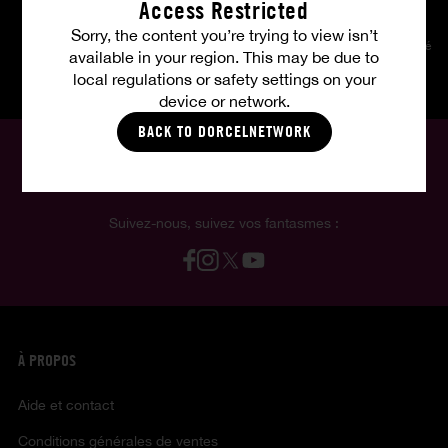
Access Restricted
Sorry, the content you’re trying to view isn’t
Mises à jour
Photos HD
Téléchargement illimité
available in your region. This may be due to
hebdomadaires
local regulations or safety settings on your
device or network.
BACK TO DORCELNETWORK
Français
Suivez-nous, suivez vos fantasmes :
À PROPOS
Aide et contact
Conditions générales de ventes