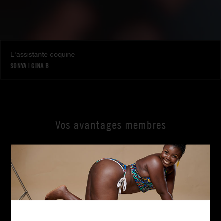
L'assistante coquine
SONYA
|
GINA B
Vos avantages membres
Où que vous soyez
4K ultra HD
Paiement discret