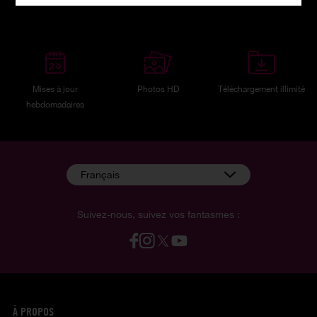
Où que vous soyez
4K ultra HD
Paiement discret
Mises à jour
Photos HD
Téléchargement illimité
hebdomadaires
Français
Suivez-nous, suivez vos fantasmes :
À PROPOS