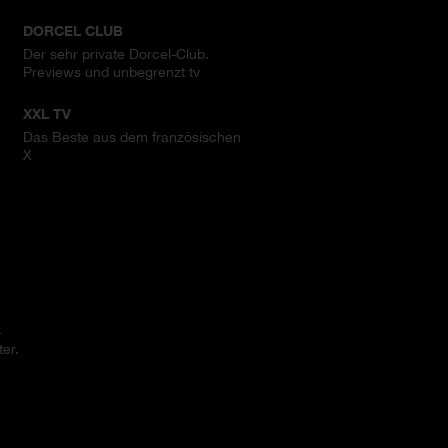
DORCEL CLUB
Der sehr private Dorcel-Club.
Previews und unbegrenzt tv
XXL TV
Das Beste aus dem französischen
X
.
er.