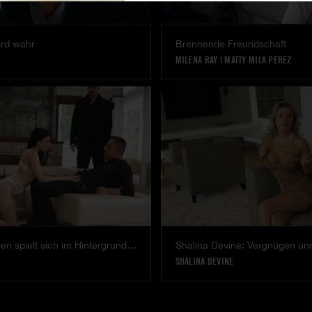
ird wahr
Brennende Freundschaft
MILENA RAY
|
MATTY MILA PEREZ
Das Vergnügen spielt sich im Hintergrund ab.
Shalina Devine: Vergnügen un
SHALINA DEVINE