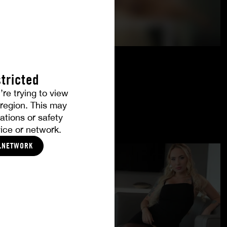
tricted
’re trying to view
r region. This may
ations or safety
ice or network.
LNETWORK