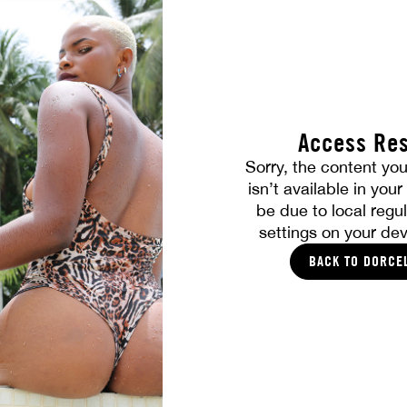
Access Res
ALLE FOTOS
Sorry, the content you
isn’t available in you
DIES SOLLTE IHNEN GEFALLEN
be due to local regul
settings on your dev
BACK TO DORCE