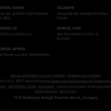
ORCEL VISION
XILLIMITE
iner der größten VOD-Kataloge
Tausende von unbegrenzt vielen
er Welt
Filmen
ORCEL TV
DORCEL.COM
ie Dorcel-Kanäle live
Alle Dorcel-Nachrichten in
Echtzeit
ORCEL AFRICA
as Beste aus dem afrikanischen
Antrag auf Entfernung von Inhalten
|
Préférences cookies
18 U.S.C. 2257 Record Keeping
Requirements Compliance Statement
och
,
SEGPAYEU.COM
,
Centrobill
, Letpay sind unsere Zahlungsanbiet
WEB AGENCY SERVICES