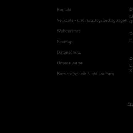
D
Kontakt
E
Verkaufs - und nutzungsbedingungen
d
Webmasters
D
D
Sitemap
Datenschutz
D
Unsere werte
D
X
Barrierefreiheit: Nicht konform
Ep