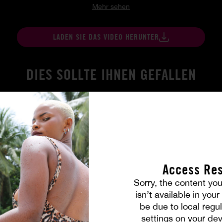
Mehr sehen
LADEN SIE DAS VIDEO HERUNTER
DIES SOLLTE IHNEN GEFALLEN
Access Res
Sorry, the content you
isn’t available in you
be due to local regul
ird wahr
Brennende Freundschaft
settings on your dev