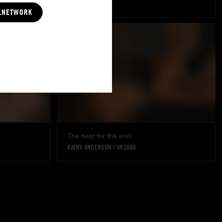
EMILY PINK
LNETWORK
The best for the end
KATHY ANDERSON
|
OKSANA