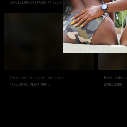
CANDEE LICIOUS
|
CAROLINA GUERRERO
VANNA BARDOT
On the other side of the mirror
Best maid e
ANGEL DARK
|
KEANA MOIRE
ANGEL DARK