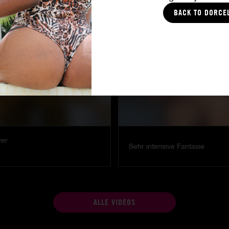
MILENA RAY
|
MATTY MILA PEREZ
BACK TO DORCE
ver
Sehr intensive Fantasie
ALLE VIDEOS