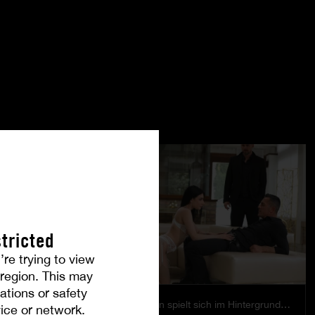
tricted
’re trying to view
r region. This may
ations or safety
Das Vergnügen spielt sich im Hintergrund ab.
ice or network.