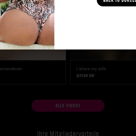
BACK TO DORCE
demanderen
I share my wife
ALYSON RAY
ALLE VIDEOS
Ihre Mitgliedervorteile