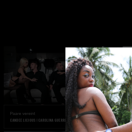
Paare vereint
Ein Traum w
CANDEE LICIOUS
|
CAROLINA GUERRERO
VANNA BARDOT