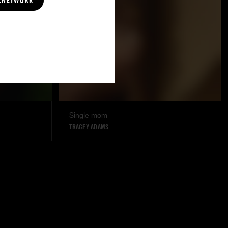
LNETWORK
Single mom
TRACEY ADAMS