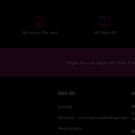
Wo immer Sie sind
4K Ultra HD
Folgen Sie uns, folgen Sie Ihren Fan
ÜBER UNS
A
D
Kontakt
E
Verkaufs - und nutzungsbedingungen
d
Webmasters
D