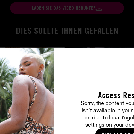
LADEN SIE DAS VIDEO HERUNTER
DIES SOLLTE IHNEN GEFALLEN
Access Res
Sorry, the content you
isn’t available in you
ird wahr
Brennende Freundschaft
be due to local regul
MILENA RAY
|
MATTY MILA PEREZ
settings on your dev