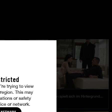
tricted
’re trying to view
r region. This may
Das Vergnügen spielt sich im Hintergrund ab.
ations or safety
EMILY PINK
ice or network.