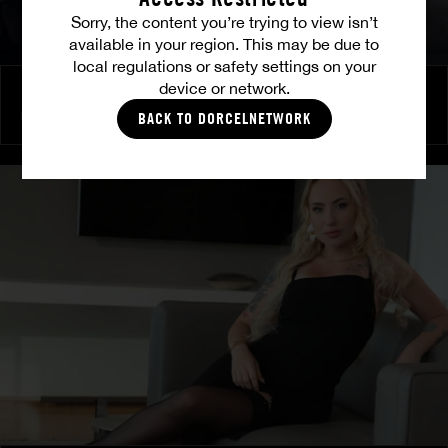
Sorry, the content you’re trying to view isn’t
available in your region. This may be due to
local regulations or safety settings on your
device or network.
Brennende Freundschaft
MILENA RAY
|
MATTY MILA PEREZ
BACK TO DORCELNETWORK