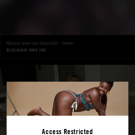
Micoco leitet das Geschäft – Dreier
BELLA BLACK
|
BINTI LOVE
Access Restricted